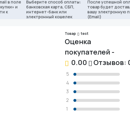
ail в поле
Выберите способ оплаты:
После успешной оп
купки» и
банковская карта, СБП,
товар будет достав
ти к
интернет-банк или
вашу электронную 
электронный кошелек
(Email)
Товар
test
Оценка
покупателей -
0.00
Отзывов: 
5
4
3
2
1