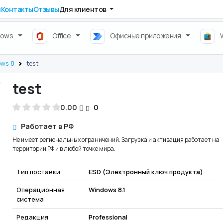
и
Контакты
Отзывы
Для клиентов
dows
Office
Офисные приложения
ows 8
test
test
0.00
0
Работает в РФ
Не имеет региональных ограничений. Загрузка и активация работает на
территории РФ и в любой точке мира.
Тип поставки
ESD (Электронный ключ продукта)
Операционная
Windows 8.1
система
Редакция
Professional