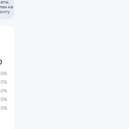
латы,
лен на
почту
0
0%
0%
0%
0%
0%