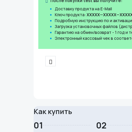
После покупки test вы получите:
Доставку продукта на E-Mail
Ключ продукта:
XXXXX—XXXXX—XXXX
Подробную инструкцию по и активац
Загрузка установочных файлов (дист
Гарантию на обмен/возврат - 1 год и
Электронный кассовый чек в соответ
Скидка на вашу покупку!
Приобрести test с выгодой по промокоду.
Ваш промокод SOFT на скидку. Введите е
Как купить
01
02