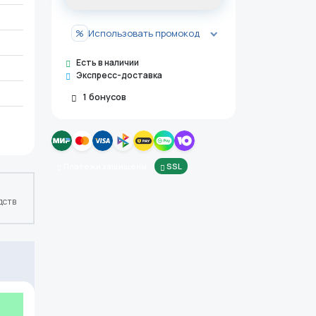
%
Использовать промокод
Есть в наличии
Экспресс-доставка
1
бонусов
Платежи защищены
SSL
дств