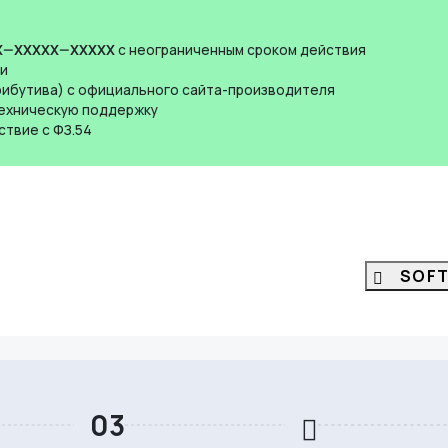
X—XXXXX—XXXXX
c неограниченным сроком действия
ии
рибутива) с официального сайта-производителя
 техническую поддержку
ствие с ФЗ.54
SOF
го в корзине.
03