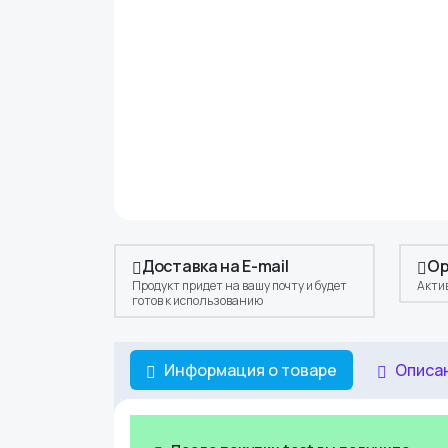
Доставка на E-mail
Ор
Продукт придет на вашу почту и будет
Акти
готов к использованию
Информация о товаре
Описа